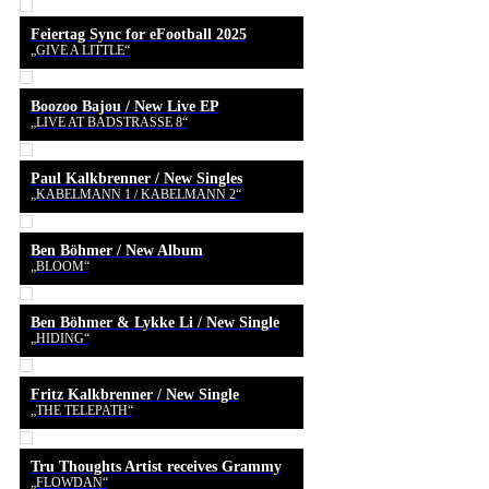
Feiertag Sync for eFootball 2025
„GIVE A LITTLE“
Boozoo Bajou / New Live EP
„LIVE AT BADSTRASSE 8“
Paul Kalkbrenner / New Singles
„KABELMANN 1 / KABELMANN 2“
Ben Böhmer / New Album
„BLOOM“
Ben Böhmer & Lykke Li / New Single
„HIDING“
Fritz Kalkbrenner / New Single
„THE TELEPATH“
Tru Thoughts Artist receives Grammy
„FLOWDAN“