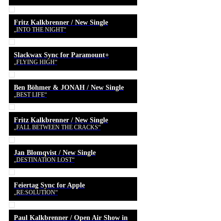
Fritz Kalkbrenner / New Single
„INTO THE NIGHT“
Slackwax Sync for Paramount+
„FLYING HIGH“
Ben Böhmer & JONAH / New Single
„BEST LIFE“
Fritz Kalkbrenner / New Single
„FALL BETWEEN THE CRACKS“
Jan Blomqvist / New Single
„DESTINATION LOST“
Feiertag Sync for Apple
„RE:SOLUTION“
Paul Kalkbrenner / Open Air Show in