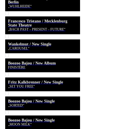
Berlin
„WUHLHEIDE“
Francesco Tristano / Mecklenburg
State Theatre
„BACH PAST – PRESENT – FUTURE“
Wankelmut / New Single
„CAROUSEL“
Boozoo Bajou / New Album
FINISTÈRE
Fritz Kalkbrenner / New Single
„SET YOU FREE“
Boozoo Bajou / New Single
„SORTED“
Boozoo Bajou / New Single
„MOON MILK“