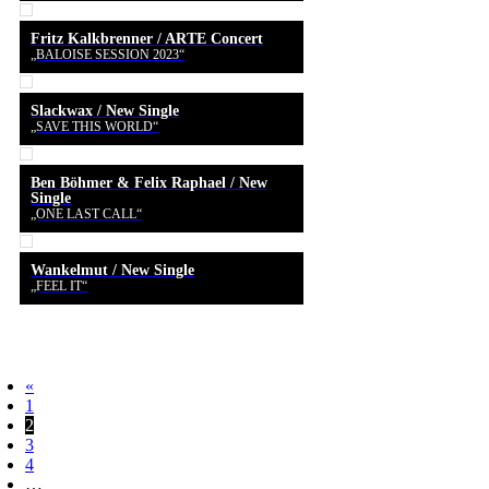
Fritz Kalkbrenner / ARTE Concert
„BALOISE SESSION 2023“
Slackwax / New Single
„SAVE THIS WORLD“
Ben Böhmer & Felix Raphael / New
Single
„ONE LAST CALL“
Wankelmut / New Single
„FEEL IT“
«
1
2
3
4
…